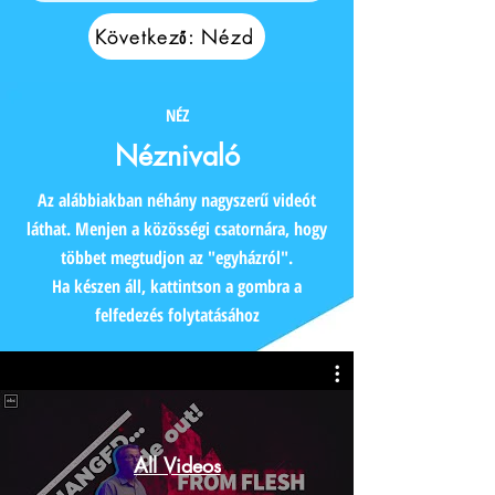
Következő: Nézd
NÉZ
Néznivaló
Az alábbiakban néhány nagyszerű videót
láthat. Menjen a közösségi csatornára, hogy
többet megtudjon az "egyházról".
Ha készen áll, kattintson a gombra a
felfedezés folytatásához
All Videos