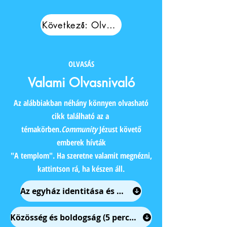
Következő: Olvass
OLVASÁS
Valami Olvasnivaló
Az alábbiakban néhány könnyen olvasható
cikk található az a
témakörben.
Community
Jézust követő
emberek hívták
"A templom". Ha szeretne valamit megnézni,
kattintson rá, ha készen áll.
Az egyház identitása és célja (5 perc olvasás)
Közösség és boldogság (5 perc olvasás)