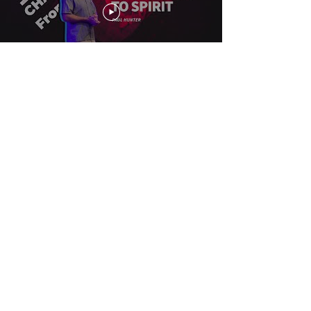
Következő: Cselekedj
AKCIÓ
KÖVETKEZŐ LÉPÉSEK
Ebben a szakaszban néhány kérdése
merülhet fel, és szívesen meghallgatjuk őket.
Íme néhány módja annak, hogy többet tudj
meg arról, ki Jézus és
a változást, amit Ő hozhat az életedben.
Csatlakozz egy kis csoporthoz