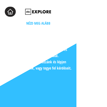
NÉZD MEG ALÁBB
Fedezzük fel a
közösséget
Ezután kattintson rá, és olvasnivalót és
megtekinthető videót talál.
Bármikor forduljon hozzánk és lépjen
kapcsolatba velünk, vagy tegye fel kérdéseit.