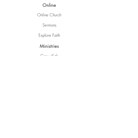
Online
Online Church
Sermons
Explore Faith
Ministries
Grow Kids
EBC Youth
Young Adults
Women
Men
Life Groups
Creative Ministries
Communities
Inspire