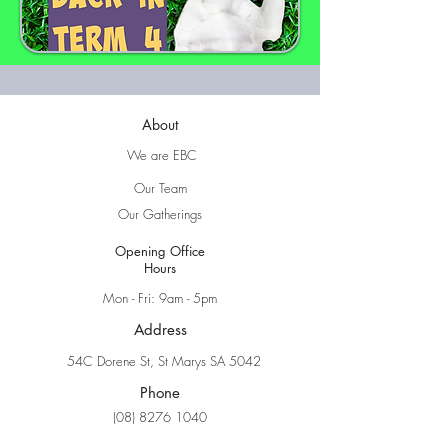
About
We are EBC
Our Team
Our Gatherings
Opening Office
Hours
Mon - Fri: 9am - 5pm
Address
54C Dorene St, St Marys SA 5042
Phone
(08) 8276 1040