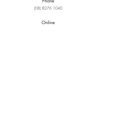
Phone
(08) 8276 1040
Online
Online Church
Sermons
Explore Faith
Ministries
Grow Kids
EBC Youth
Young Adults
Women
Men
Life Groups
Creative Ministries