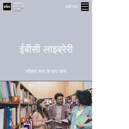
एडवर्डस्टाउन
MENU
बपतिस्मा-दाता
गिरजाघर
ईबीसी लाइब्रेरी
रविवार सभा के बाद खोलें