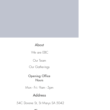
About
We are EBC
Our Team
Our Gatherings
Opening Office
Hours
Mon - Fri: 9am - 5pm
Address
54C Dorene St, St Marys SA 5042