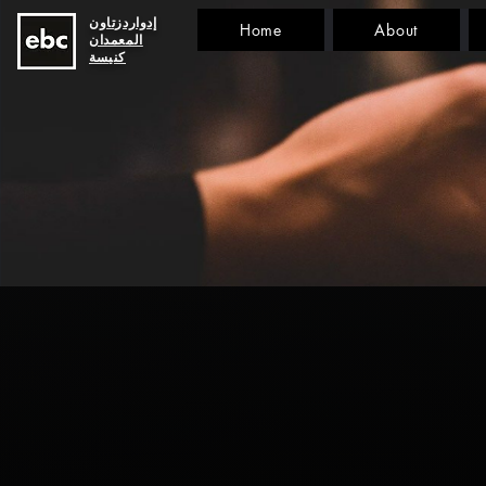
إدواردزتاون
Home
About
المعمدان
كنيسة