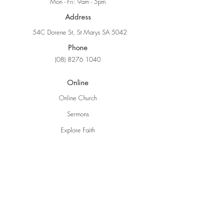
Mon - Fri: 9am - 5pm
Address
54C Dorene St, St Marys SA 5042
Phone
(08) 8276 1040
Online
Online Church
Sermons
Explore Faith
Ministries
Grow Kids
EBC Youth
Young Adults
Women