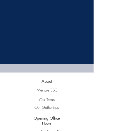
About
We are EBC
Our Team
Our Gatherings
Opening Office
Hours