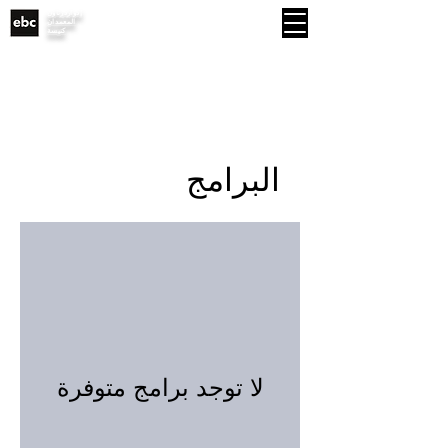
إدواردزتاون
MENU
المعمدان
كنيسة
البرامج
لا توجد برامج متوفرة