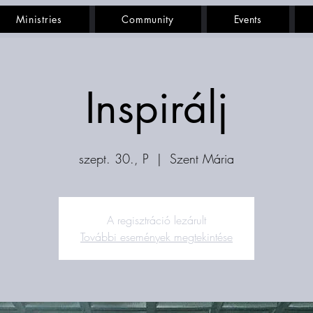
Ministries
Community
Events
Inspirálj
szept. 30., P
  |  
Szent Mária
A regisztráció lezárult
További események megtekintése