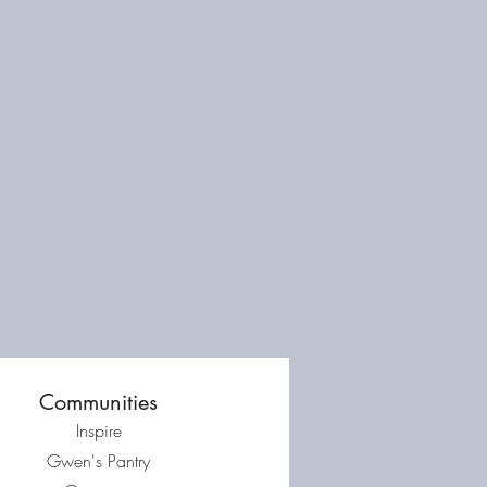
Communities
Inspire
Gwen's Pantry