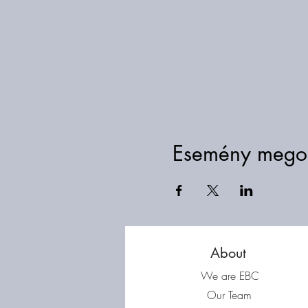
Esemény mego
About
We are EBC
Our Team