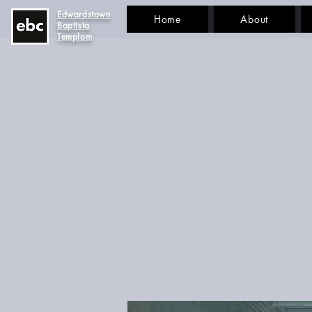
Edwardstown
Home
About
Baptista
Templom